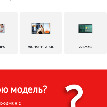
IPS
75UH5F-H. ARUC
22SM3G
?
ою модель?
вяжемся с