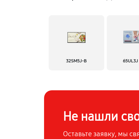
32SM5J-B
65UL3J 
Не нашли св
Оставьте заявку, мы с