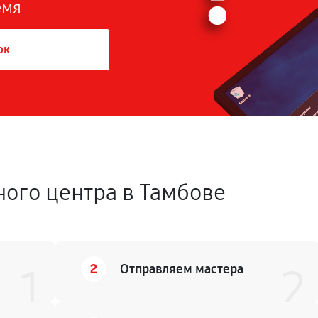
емя
ок
ного центра в Тамбове
2
1
Отправляем мастера
2