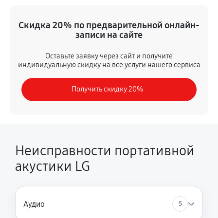
Не заряжается
Скидка 20% по предварительной онлайн-
630 руб
60 минут
записи на сайте
Программный ремонт/прошивка
Оставьте заявку через сайт и получите
индивидуальную скидку на все услуги нашего сервиса
350 руб
60 минут
Получить скидку 20%
Замена Bluetooth/Wi-Fi модуля
720 руб
60 минут
Замена картридера
800 руб
60 минут
Неисправности портативной
акустики LG
Замена аккумулятора
350 руб
60 минут
Замена корпуса
Аудио
5
540 руб
60 минут